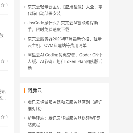
0
京东云轻量云主机【应用镜像】大全：零
代码自动部署安装
JoyCode是什么？京东云AI智能编程助
手，限时免费速度下载
放
京东云服务器2026年7月最新价格：轻量
大
云主机、CVM及建站等费用清单
阿里云AI Coding优惠套餐：Qoder CN个
0
人版、AI节省计划和Token Plan团队版活
动
阿腾云
腾讯
高效
腾讯云轻量服务器和云服务器区别（超详
细对比）
0
新手建站：腾讯云轻量服务器搭建WP网
站教程