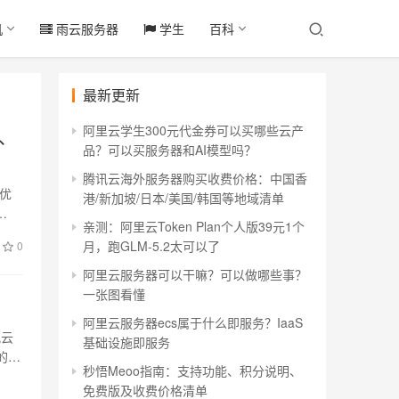
机
雨云服务器
学生
百科
最新更新
阿里云学生300元代金券可以买哪些云产
盘、
品？可以买服务器和AI模型吗？
腾讯云海外服务器购买收费价格：中国香
，优
港/新加坡/日本/美国/韩国等地域清单
…
亲测：阿里云Token Plan个人版39元1个
月，跑GLM-5.2太可以了
0
阿里云服务器可以干嘛？可以做哪些事？
一张图看懂
阿里云服务器ecs属于什么即服务？IaaS
讯云
基础设施即服务
的
秒悟Meoo指南：支持功能、积分说明、
免费版及收费价格清单