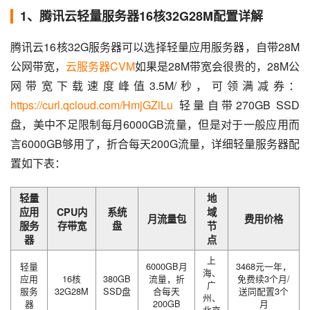
1、腾讯云轻量服务器16核32G28M配置详解
腾讯云16核32G服务器可以选择轻量应用服务器，自带28M
公网带宽，
云服务器CVM
如果是28M带宽会很贵的，28M公
网带宽下载速度峰值3.5M/秒，可领满减券：
https://curl.qcloud.com/HmjGZiLu
 轻量自带270GB SSD
盘，美中不足限制每月6000GB流量，但是对于一般应用而
言6000GB够用了，折合每天200G流量，详细轻量服务器配
置如下表：
轻量
地
应用
CPU内
系统
域
月流量包
费用价格
服务
存带宽
盘
节
器
点
上
轻量
6000GB月
3468元一年，
海、
应用
16核
380GB
流量，折
免费续3个月/
广
服务
32G28M
SSD盘
合每天
送同配置3个
州、
器
200GB
月
北京