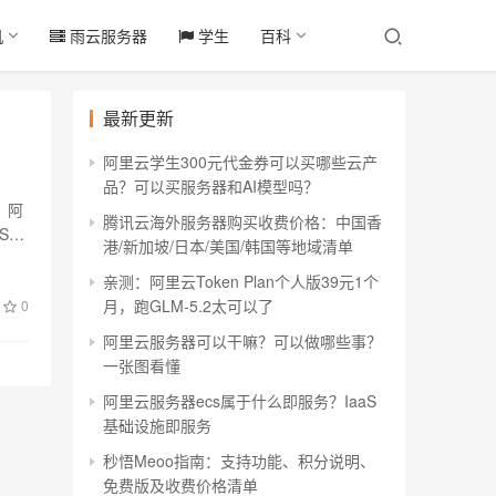
机
雨云服务器
学生
百科
最新更新
阿里云学生300元代金券可以买哪些云产
品？可以买服务器和AI模型吗？
，阿
腾讯云海外服务器购买收费价格：中国香
S云
港/新加坡/日本/美国/韩国等地域清单
亲测：阿里云Token Plan个人版39元1个
月，跑GLM-5.2太可以了
0
阿里云服务器可以干嘛？可以做哪些事？
一张图看懂
阿里云服务器ecs属于什么即服务？IaaS
基础设施即服务
秒悟Meoo指南：支持功能、积分说明、
免费版及收费价格清单