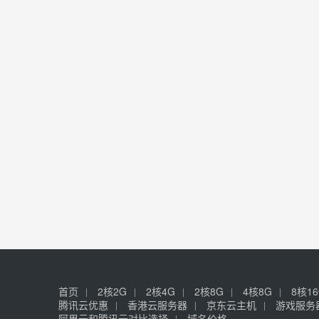
首页
2核2G
2核4G
2核8G
4核8G
8核1
腾讯云优惠
香港云服务器
京东云主机
游戏服务
阿里云和腾讯云对比选择
域名价格