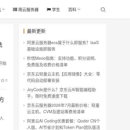
机
雨云服务器
学生
百科
最新更新
阿里云服务器ecs属于什么即服务？IaaS
法
基础设施即服务
秒悟Meoo指南：支持功能、积分说明、
最开始
免费版及收费价格清单
京东云轻量云主机【应用镜像】大全：零
代码自动部署安装
0
JoyCode是什么？京东云AI智能编程助
手，限时免费速度下载
方
京东云服务器2026年7月最新价格：轻量
云主机、CVM及建站等费用清单
种人
阿里云AI Coding优惠套餐：Qoder CN个
人版、AI节省计划和Token Plan团队版活