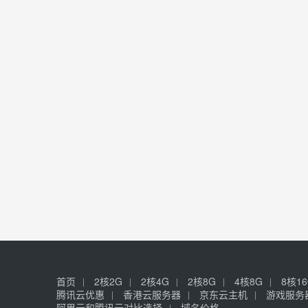
首页
2核2G
2核4G
2核8G
4核8G
8核1
腾讯云优惠
香港云服务器
京东云主机
游戏服务
阿里云和腾讯云对比选择
域名价格