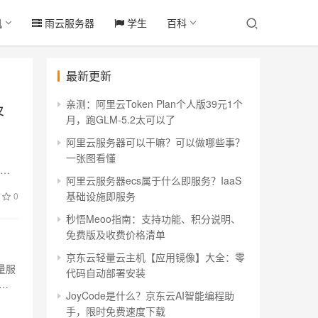
机
雨云服务器
学生
百科
最新更新
亲测：阿里云Token Plan个人版39元1个
及
月，跑GLM-5.2太可以了
阿里云服务器可以干嘛？可以做哪些事？
一张图看懂
序、
阿里云服务器ecs属于什么即服务？IaaS
基础设施即服务
0
秒悟Meoo指南：支持功能、积分说明、
免费版及收费价格清单
京东云轻量云主机【应用镜像】大全：零
量服
代码自动部署安装
者
JoyCode是什么？京东云AI智能编程助
手，限时免费速度下载