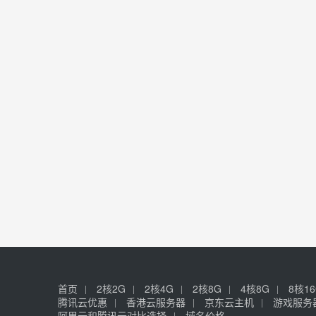
首页
2核2G
2核4G
2核8G
4核8G
8核1
腾讯云优惠
香港云服务器
京东云主机
游戏服务
阿里云和腾讯云对比选择
域名价格