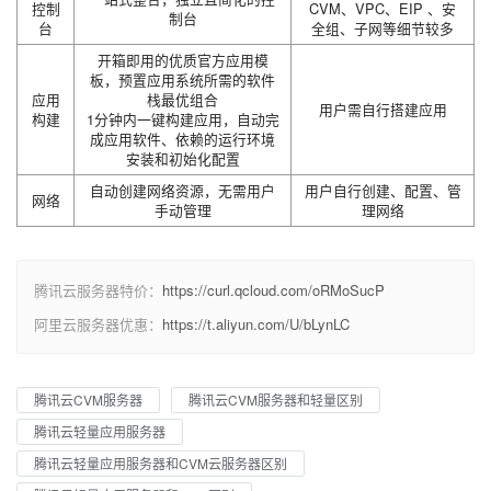
控制
CVM、VPC、EIP 、安
制台
台
全组、子网等细节较多
开箱即用的优质官方应用模
板，预置应用系统所需的软件
应用
栈最优组合
用户需自行搭建应用
构建
1分钟内一键构建应用，自动完
成应用软件、依赖的运行环境
安装和初始化配置
自动创建网络资源，无需用户
用户自行创建、配置、管
网络
手动管理
理网络
腾讯云服务器特价：
https://curl.qcloud.com/oRMoSucP
阿里云服务器优惠：
https://t.aliyun.com/U/bLynLC
腾讯云CVM服务器
腾讯云CVM服务器和轻量区别
腾讯云轻量应用服务器
腾讯云轻量应用服务器和CVM云服务器区别