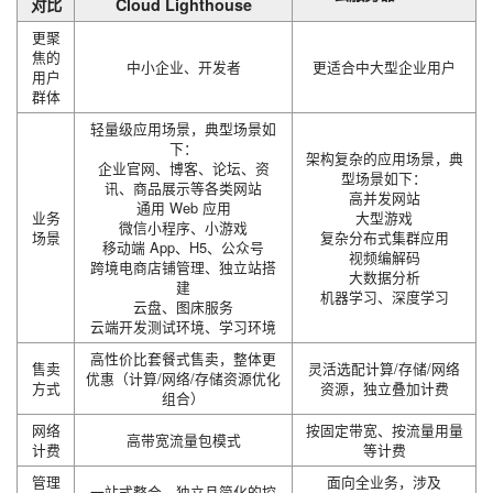
对比
Cloud Lighthouse
更聚
焦的
中小企业、开发者
更适合中大型企业用户
用户
群体
轻量级应用场景，典型场景如
下：
架构复杂的应用场景，典
企业官网、博客、论坛、资
型场景如下：
讯、商品展示等各类网站
高并发网站
通用 Web 应用
业务
大型游戏
微信小程序、小游戏
场景
复杂分布式集群应用
移动端 App、H5、公众号
视频编解码
跨境电商店铺管理、独立站搭
大数据分析
建
机器学习、深度学习
云盘、图床服务
云端开发测试环境、学习环境
高性价比套餐式售卖，整体更
售卖
灵活选配计算/存储/网络
优惠（计算/网络/存储资源优化
方式
资源，独立叠加计费
组合）
网络
按固定带宽、按流量用量
高带宽流量包模式
计费
等计费
管理
面向全业务，涉及
一站式整合，独立且简化的控