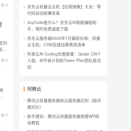
0
京东云轻量云主机【应用镜像】大全：零
代码自动部署安装
JoyCode是什么？京东云AI智能编程助
例
手，限时免费速度下载
京东云服务器2026年7月最新价格：轻量
定的
云主机、CVM及建站等费用清单
结算
阿里云AI Coding优惠套餐：Qoder CN个
0
人版、AI节省计划和Token Plan团队版活
动
阿腾云
格
腾讯云轻量服务器和云服务器区别（超详
细对比）
0
新手建站：腾讯云轻量服务器搭建WP网
站教程