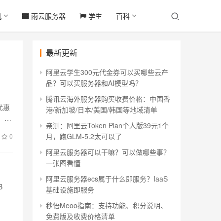
机
雨云服务器
学生
百科
最新更新
阿里云学生300元代金券可以买哪些云产
品？可以买服务器和AI模型吗？
腾讯云海外服务器购买收费价格：中国香
优惠
港/新加坡/日本/美国/韩国等地域清单
，领
亲测：阿里云Token Plan个人版39元1个
月，跑GLM-5.2太可以了
0
阿里云服务器可以干嘛？可以做哪些事？
一张图看懂
阿里云服务器ecs属于什么即服务？IaaS
B
基础设施即服务
秒悟Meoo指南：支持功能、积分说明、
免费版及收费价格清单