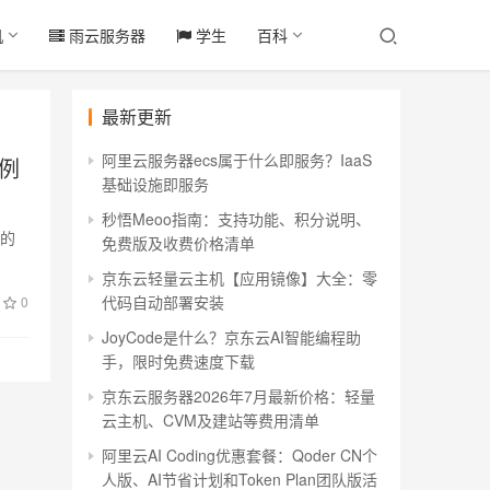
机
雨云服务器
学生
百科
最新更新
阿里云服务器ecs属于什么即服务？IaaS
实例
基础设施即服务
秒悟Meoo指南：支持功能、积分说明、
出的
免费版及收费价格清单
京东云轻量云主机【应用镜像】大全：零
代码自动部署安装
0
JoyCode是什么？京东云AI智能编程助
手，限时免费速度下载
京东云服务器2026年7月最新价格：轻量
云主机、CVM及建站等费用清单
阿里云AI Coding优惠套餐：Qoder CN个
人版、AI节省计划和Token Plan团队版活