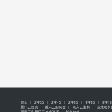
首页
2核2G
2核4G
2核8G
4核8G
8核1
腾讯云优惠
香港云服务器
京东云主机
游戏服务
阿里云和腾讯云对比选择
域名价格