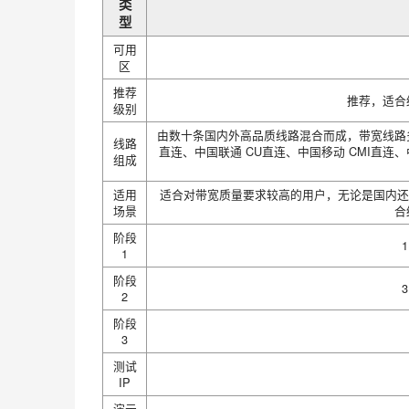
类
型
可用
区
推荐
推荐，适合
级别
由数十条国内外高品质线路混合而成，带宽线路多
线路
直连、中国联通 CU直连、中国移动 CMI直连、中
组成
适用
适合对带宽质量要求较高的用户，无论是国内还
场景
合
阶段
1
阶段
2
阶段
3
测试
IP
演示