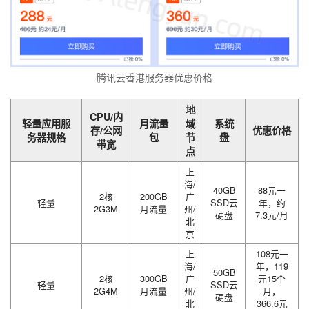
腾讯云香港服务器优惠价格
地
CPU/内
轻量应用服
月流量
域
系统
存/公网
优惠价格
务器规格
包
节
盘
带宽
点
上
海/
40GB
88元一
2核
200GB
广
轻量
SSD云
年，约
2G3M
月流量
州/
硬盘
7.3元/月
北
京
上
108元一
海/
年，119
50GB
2核
300GB
广
元15个
轻量
SSD云
2G4M
月流量
州/
月，
硬盘
北
366.6元