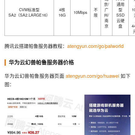
京/
通用
CVM标准型
4核
不
广
型
1
10Mbps
SA2（SA2.LARGE16）
16G
限
州/
SSD
南
云硬
京
盘
4
腾讯云搭建帕鲁服务器教程：
atengyun.com/go/palworld
华为云幻兽帕鲁服务器价格
华为云幻兽帕鲁服务器页面 
atengyun.com/go/huawei
 如下
图：