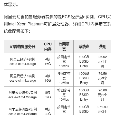
优惠券。
阿里云幻兽帕鲁服务器提供的是ECS经济型e实例，CPU采
用Intel Xeon Platinum可扩展处理器，详细CPU内存带宽系
统盘配置如下：
CPU
公网带
幻兽帕鲁服务器
系统盘
费用
内存
宽
按固定带
100GB
26.52
阿里云经济e实例
4核
宽
ESSD
元/1个
ecs.e-c1m4.xlarge
16G
10Mbs
Entry
月
按固定带
100GB
79.56
阿里云经济e实例
4核
宽
ESSD
元/3个
ecs.e-c1m4.xlarge
16G
10Mbs
Entry
月
按固定带
100GB
90.60
阿里云经济型e实例
8核
宽
ESSD
元/1个
ecs.e-c1m4.2xlarge
32G
10Mbs
Entry
月
按固定带
100GB
271.80
阿里云经济型e实例
8核
宽
ESSD
元/3个
ecs.e-c1m4.2xlarge
32G