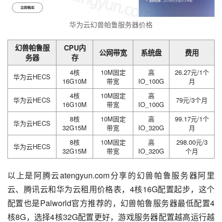
华为云幻兽帕鲁服务器价格
幻兽帕鲁服
CPU内
公网带宽
系统盘
费用
务器
存
4核
10M固定
高
26.27元/1个
华为云HECS
16G10M
带宽
IO_100G
月
4核
10M固定
高
华为云HECS
79元/3个月
16G10M
带宽
IO_100G
8核
10M固定
高
99.17元/1个
华为云HECS
32G15M
带宽
IO_320G
月
8核
10M固定
高
298.00元/3
华为云HECS
32G15M
带宽
IO_320G
个月
以上是阿腾云atengyun.com分享的幻兽帕鲁服务器阿里
云、腾讯云和华为云租用价格表，4核16G配置起步，这个
配置也是Palworld官方推荐的，幻兽帕鲁服务器最低配置4
核8G，选择4核32G配置更好，游戏服务器配置越高运行越