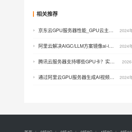
相关推荐
京东云GPU服务器性能_GPU云主机NVIDIA A30/A10/V100/P40测评
2024
阿里云解决AIGC/LLM方案镜像ai-inference-solution内置模型
2024
腾讯云服务器支持哪些GPU卡？实例规格及GPU卡对照表，一目了然
202
通过阿里云GPU服务器生成AI视频（AIGC文本生成视频）
2024