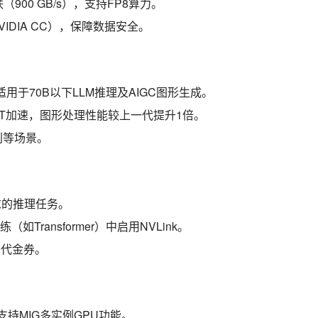
（900 GB/s），支持FP8算力。
+ NVIDIA CC），保障数据安全。
），适用于70B以下LLM推理及AIGC图形生成。
nsorRT加速，图形处理性能较上一代提升1倍。
别等场景。
求的推理任务。
ransformer）中启用NVLink。
代金券。
），支持MIG多实例GPU功能。