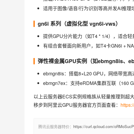
适用于图像/语音/行为识别等高并发AI推理
gn6i 系列（虚拟化型 vgn6i-vws）
提供GPU分片能力（如T4 * 1/4），适
有组合套餐面向新用户，如T4卡GN6i + N
弹性裸金属GPU实例（如ebmgn8is、eb
ebmgn8is：搭载8×L20 GPU，网络带宽
ebmgn7ex：支持eRDMA集群互联（160 
以上云服务器ECS实例规格族从轻量推理到超大
移步到阿里云GPU服务器官方页面查看：
https:
腾讯云服务器特价：
https://curl.qcloud.com/oRMoSucP