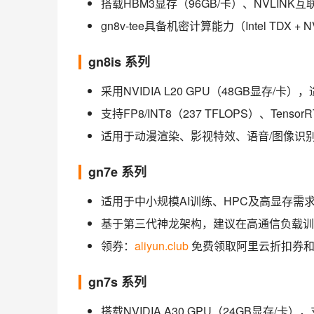
搭载HBM3显存（96GB/卡）、NVLINK互联
gn8v-tee具备机密计算能力（Intel TDX 
gn8is 系列
采用NVIDIA L20 GPU（48GB显存/卡
支持FP8/INT8（237 TFLOPS）、Te
适用于动漫渲染、影视特效、语音/图像识
gn7e 系列
适用于中小规模AI训练、HPC及高显存需
基于第三代神龙架构，建议在高通信负载训练（如T
领券：
aliyun.club
免费领取阿里云折扣券和
gn7s 系列
搭载NVIDIA A30 GPU（24GB显存/卡