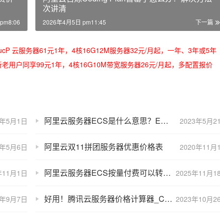
次讲清
pm8:06
2026年4月5日 pm11:45
下一篇
/oRMoSucP 云服务器61元1年，4核16G12M服务器32元/月起，一年、3年或5年
bLynLC 新老用户同享99元1年，4核16G10M带宽服务器26元/月起，多配置报价
阿里云服务器ECS是什么意思？ECS详细介绍
8年5月1日
2023年5月2
阿里云双11拼团服务器优惠价格表
3年5月6日
2020年11月
阿里云服务器ECS按量付费可以转成包年包月计费模式吗？
年11月1日
2025年11月1
好用！腾讯云服务器价格计算器_CPU内存/带宽/系统盘费用明细表
8年9月7日
2023年10月2