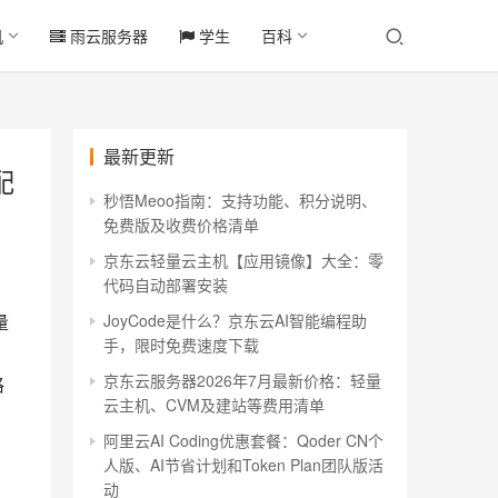
机
雨云服务器
学生
百科
最新更新
配
秒悟Meoo指南：支持功能、积分说明、
免费版及收费价格清单
京东云轻量云主机【应用镜像】大全：零
代码自动部署安装
量
JoyCode是什么？京东云AI智能编程助
手，限时免费速度下载
，
京东云服务器2026年7月最新价格：轻量
格
云主机、CVM及建站等费用清单
阿里云AI Coding优惠套餐：Qoder CN个
人版、AI节省计划和Token Plan团队版活
动