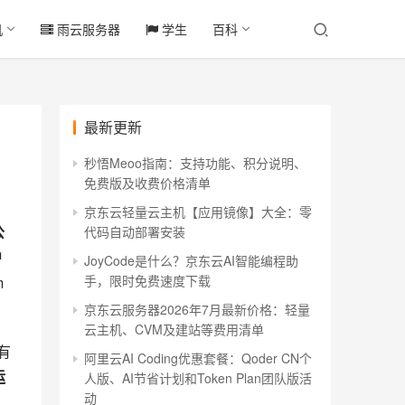
机
雨云服务器
学生
百科
最新更新
秒悟Meoo指南：支持功能、积分说明、
免费版及收费价格清单
京东云轻量云主机【应用镜像】大全：零
公
代码自动部署安装
户
JoyCode是什么？京东云AI智能编程助
手，限时免费速度下载
m
京东云服务器2026年7月最新价格：轻量
云主机、CVM及建站等费用清单
有
阿里云AI Coding优惠套餐：Qoder CN个
运
人版、AI节省计划和Token Plan团队版活
动