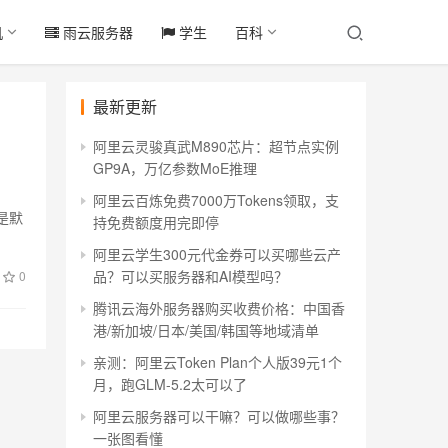
机
雨云服务器
学生
百科
最新更新
阿里云灵骏真武M890芯片：超节点实例
GP9A，万亿参数MoE推理
阿里云百炼免费7000万Tokens领取，支
t是默
持免费额度用完即停
阿里云学生300元代金券可以买哪些云产
品？可以买服务器和AI模型吗？
0
腾讯云海外服务器购买收费价格：中国香
港/新加坡/日本/美国/韩国等地域清单
亲测：阿里云Token Plan个人版39元1个
月，跑GLM-5.2太可以了
阿里云服务器可以干嘛？可以做哪些事？
一张图看懂