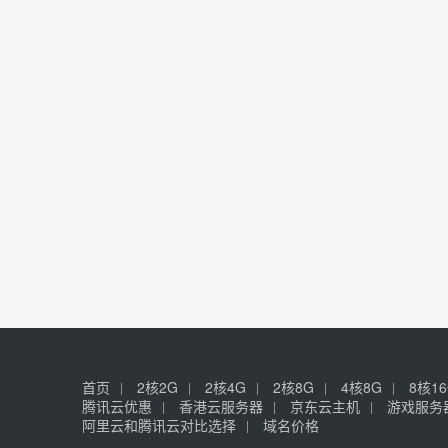
首页
2核2G
2核4G
2核8G
4核8G
8核1
腾讯云优惠
香港云服务器
京东云主机
游戏服务
阿里云和腾讯云对比选择
域名价格