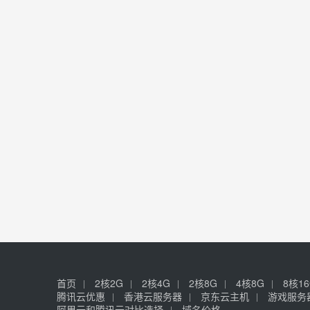
首页
2核2G
2核4G
2核8G
4核8G
8核1
腾讯云优惠
香港云服务器
京东云主机
游戏服务
阿里云和腾讯云对比选择
域名价格