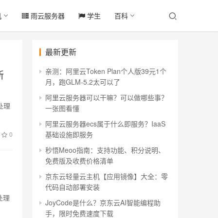
机
雨云服务器
学生
百科
最新更新
亲测：阿里云Token Plan个人版39元1个
新
月，跑GLM-5.2太可以了
阿里云服务器可以干嘛？可以做哪些事？
处理
一张图看懂
阿里云服务器ecs属于什么即服务？IaaS
基础设施即服务
0
秒悟Meoo指南：支持功能、积分说明、
免费版及收费价格清单
京东云轻量云主机【应用镜像】大全：零
代码自动部署安装
处理
JoyCode是什么？京东云AI智能编程助
手，限时免费速度下载