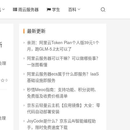
机
雨云服务器
学生
百科
最新更新
亲测：阿里云Token Plan个人版39元1个
新
月，跑GLM-5.2太可以了
阿里云服务器可以干嘛？可以做哪些事？
处理
一张图看懂
阿里云服务器ecs属于什么即服务？IaaS
基础设施即服务
0
秒悟Meoo指南：支持功能、积分说明、
免费版及收费价格清单
京东云轻量云主机【应用镜像】大全：零
代码自动部署安装
处理
JoyCode是什么？京东云AI智能编程助
手，限时免费速度下载