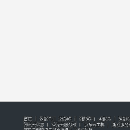
首页
2核2G
2核4G
2核8G
4核8G
8核1
腾讯云优惠
香港云服务器
京东云主机
游戏服务
阿里云和腾讯云对比选择
域名价格