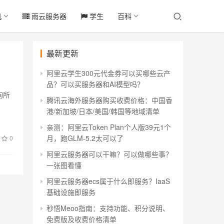
机
雨云服务器
学生
百科
最新更新
阿里云学生300元代金券可以买哪些云产
品？可以买服务器和AI模型吗？
查询所
腾讯云海外服务器购买收费价格：中国香
港/新加坡/日本/美国/韩国等地域清单
亲测：阿里云Token Plan个人版39元1个
月，跑GLM-5.2太可以了
0
阿里云服务器可以干嘛？可以做哪些事？
一张图看懂
阿里云服务器ecs属于什么即服务？IaaS
基础设施即服务
秒悟Meoo指南：支持功能、积分说明、
免费版及收费价格清单