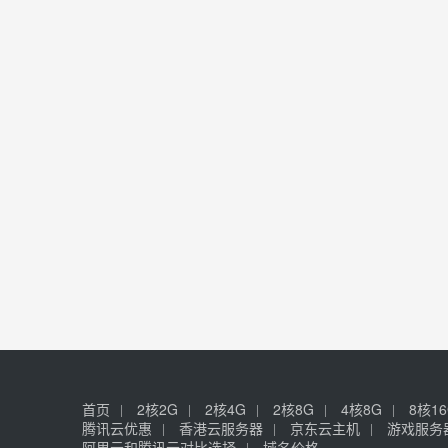
首页
2核2G
2核4G
2核8G
4核8G
8核1
腾讯云优惠
香港云服务器
京东云主机
游戏服务
阿里云和腾讯云对比选择
域名价格