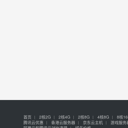
首页
2核2G
2核4G
2核8G
4核8G
8核1
腾讯云优惠
香港云服务器
京东云主机
游戏服务
阿里云和腾讯云对比选择
域名价格