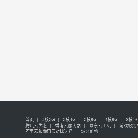
首页
2核2G
2核4G
2核8G
4核8G
8核1
腾讯云优惠
香港云服务器
京东云主机
游戏服务
阿里云和腾讯云对比选择
域名价格