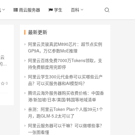
机
雨云服务器
学生
百科
最新更新
阿里云灵骏真武M890芯片：超节点实例
GP9A，万亿参数MoE推理
讯云
阿里云百炼免费7000万Tokens领取，支
的
持免费额度用完即停
阿里云学生300元代金券可以买哪些云产
品？可以买服务器和AI模型吗？
0
腾讯云海外服务器购买收费价格：中国香
港/新加坡/日本/美国/韩国等地域清单
亲测：阿里云Token Plan个人版39元1个
月，跑GLM-5.2太可以了
阿里云服务器可以干嘛？可以做哪些事？
一张图看懂