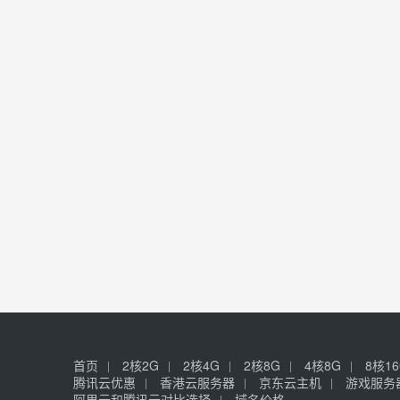
首页
2核2G
2核4G
2核8G
4核8G
8核1
腾讯云优惠
香港云服务器
京东云主机
游戏服务
阿里云和腾讯云对比选择
域名价格