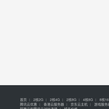
首页
2核2G
2核4G
2核8G
4核8G
8核1
腾讯云优惠
香港云服务器
京东云主机
游戏服务
阿里云和腾讯云对比选择
域名价格