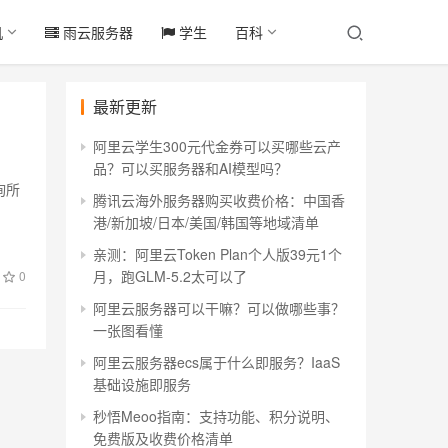
机
雨云服务器
学生
百科
最新更新
阿里云学生300元代金券可以买哪些云产
品？可以买服务器和AI模型吗？
查询所
腾讯云海外服务器购买收费价格：中国香
港/新加坡/日本/美国/韩国等地域清单
亲测：阿里云Token Plan个人版39元1个
月，跑GLM-5.2太可以了
0
阿里云服务器可以干嘛？可以做哪些事？
一张图看懂
阿里云服务器ecs属于什么即服务？IaaS
基础设施即服务
秒悟Meoo指南：支持功能、积分说明、
免费版及收费价格清单