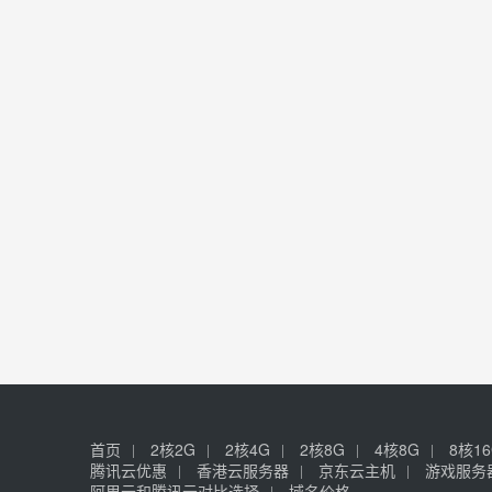
首页
2核2G
2核4G
2核8G
4核8G
8核1
腾讯云优惠
香港云服务器
京东云主机
游戏服务
阿里云和腾讯云对比选择
域名价格