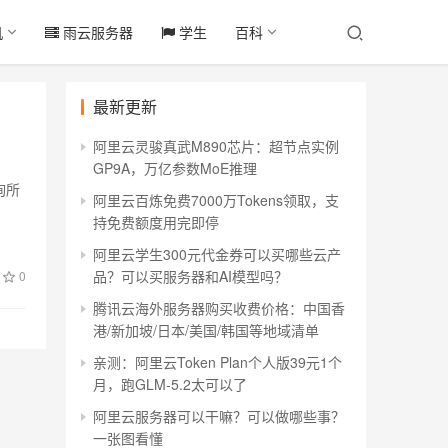
机
雨云服务器
学生
百科
最新更新
阿里云灵骏真武M890芯片：超节点实例
GP9A，万亿参数MoE推理
查询所
阿里云百炼免费7000万Tokens领取，支
持免费额度用完即停
阿里云学生300元代金券可以买哪些云产
品？可以买服务器和AI模型吗？
0
腾讯云海外服务器购买收费价格：中国香
港/新加坡/日本/美国/韩国等地域清单
亲测：阿里云Token Plan个人版39元1个
月，跑GLM-5.2太可以了
阿里云服务器可以干嘛？可以做哪些事？
一张图看懂