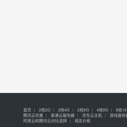
首页
2核2G
2核4G
2核8G
4核8G
8核1
腾讯云优惠
香港云服务器
京东云主机
游戏服务
阿里云和腾讯云对比选择
域名价格