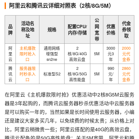
阿里云和腾讯云详细对照表（2核/8G/5M）
公
活动名
代金
品
配置CPU/
网
优惠
称及地
规格
券领
牌
内存/存储
宽
价格
址
取
带
阿
主机爆款
通用网络
2
3000
2000
里
限时抢入
增强型
核/8G/40G
5M
元3
元代
云
口
sn2ne
高效云盘
年
金券
腾
服务器限
2
990
2860
讯
时秒杀入
标准型S2
核/8G/50G
5M
元/
元代
云
口
高性能盘
年
金券
在阿里云《主机爆款限时抢》优惠活动中2核8G5M云服务
器是3年起购的，而腾讯云服务器秒杀优惠活动中云服务器
是可以购买一年的，当然如果是长时间使用云服务器，小编
还是建议大家多买几年，以免续费的时候太贵；从价格上对
比，阿里云稍微贵一些；阿里云搭配的是40G的高效云盘，
腾讯云配备的是50G高性能盘；关于5M宽带，阿里云和腾