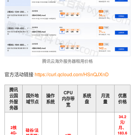
腾讯云海外服务器租用价格
官方活动链接 
https://curl.qcloud.com/HSnQJXnD
腾讯
CPU
云国
国外地
操作
系统
月流
优惠
内存带
外服
域节点
系统
盘
量
价格
宽
务器
34.2
元/
2核
月、
硅谷/法
4G-
183.6