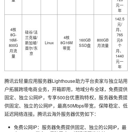
元一
年
142.5
元/
4核
月、
硅谷/法
8G-
765
兰克福/
4核
16M-
160GB
800GB
元6
新加坡/
Linux
8G16M
800G
SSD盘
月流量
个
首尔/东
带宽
月流
月、
京
量
1440
元一
年
腾讯云轻量应用服务器Lighthouse助力平台卖家与独立站用
户拓展跨境电商业务，开箱即用，地域分布全球，免费提供
固定、独立公网IP，专享500台优惠购特权，服务器免费提
供固定、独立的公网IP，最高50Mbps带宽，保障稳定、低
延迟网络连接。腾讯云海外服务器优势如下：
免费公网IP：服务器免费提供固定、独立的公网IP，最