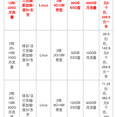
兰克福/
2核
12M-
80GB
200GB
元6
新加坡/
Linux
4G12M
200G
SSD盘
月流量
个
首尔/东
带宽
月流
月、
京
量
345.6
元一
年
26.6
元/
2核
月、
硅谷/法
2G-
142.8
兰克福/
2核
10M-
50GB
100GB
元6
新加坡/
Linux
2G10M
100G
SSD盘
月流量
个
首尔/东
带宽
月流
月、
京
量
268.8
元一
年
71.25
元/
2核
月、
硅谷/法
8G-
382.5
兰克福/
2核
14M-
120GB
400GB
元6
新加坡/
Linux
8G14M
400G
SSD盘
月流量
个
首尔/东
带宽
月流
月、
京
量
720