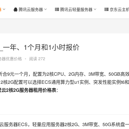
器
腾讯云服务器
腾讯云轻量服务器
京东云主
_一年、1个月和1小时报价
务器优惠价格
•
阅读 272
折合9元一个月，配置为2核CPU、2G内存、3M带宽、50GB高
核2G配置可以选择ECS通用算力型u1实例、突发性能实例t6和t
里云2核2G服务器租用价格表
：
服务器ECS，轻量应用服务器2核2G、3M带宽、50G系统盘