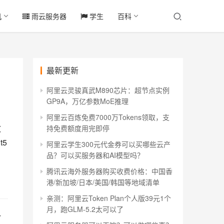
机
雨云服务器
学生
百科
最新更新
阿里云灵骏真武M890芯片：超节点实例
GP9A，万亿参数MoE推理
阿里云百炼免费7000万Tokens领取，支
效
持免费额度用完即停
5
阿里云学生300元代金券可以买哪些云产
品？可以买服务器和AI模型吗？
腾讯云海外服务器购买收费价格：中国香
港/新加坡/日本/美国/韩国等地域清单
亲测：阿里云Token Plan个人版39元1个
月，跑GLM-5.2太可以了
一