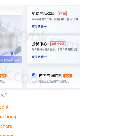
大全
cent
huodong
uchers
mmerce