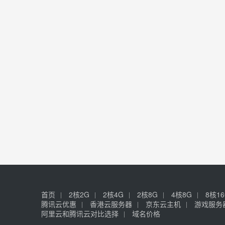
首页
2核2G
2核4G
2核8G
4核8G
8核1
腾讯云优惠
香港云服务器
京东云主机
游戏服务
阿里云和腾讯云对比选择
域名价格