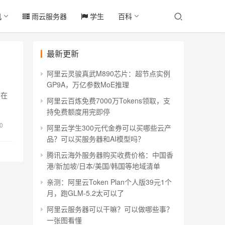
机
雨云服务器
学生
百科
最新更新
阿里云灵骏真武M890芯片：超节点实例
GP9A，万亿参数MoE推理
N在
阿里云百炼免费7000万Tokens领取，支
持免费额度用完即停
0
阿里云学生300元代金券可以买哪些云产
品？可以买服务器和AI模型吗？
腾讯云海外服务器购买收费价格：中国香
港/新加坡/日本/美国/韩国等地域清单
亲测：阿里云Token Plan个人版39元1个
月，跑GLM-5.2太可以了
阿里云服务器可以干嘛？可以做哪些事？
一张图看懂