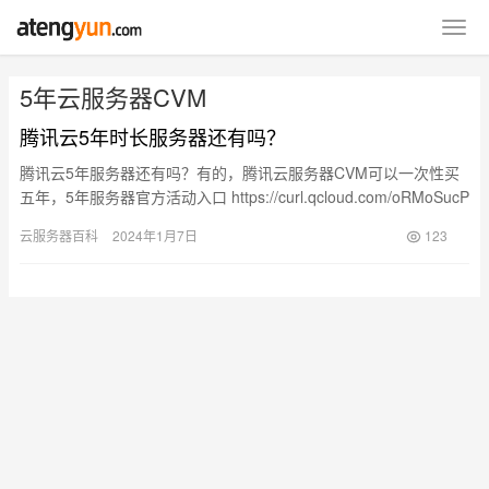
5年云服务器CVM
腾讯云5年时长服务器还有吗？
腾讯云5年服务器还有吗？有的，腾讯云服务器CVM可以一次性买
五年，5年服务器官方活动入口 https://curl.qcloud.com/oRMoSucP
目前腾讯云五年服务器为C…
云服务器百科
2024年1月7日
123