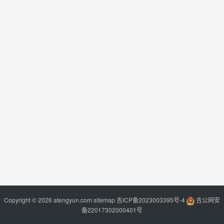
Copyright © 2026 atengyun.com
sitemap
吉ICP备2023003395号-4
吉公网安
备22017302000401号