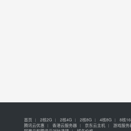
首页
2核2G
2核4G
2核8G
4核8G
8核1
腾讯云优惠
香港云服务器
京东云主机
游戏服务
阿里云和腾讯云对比选择
域名价格