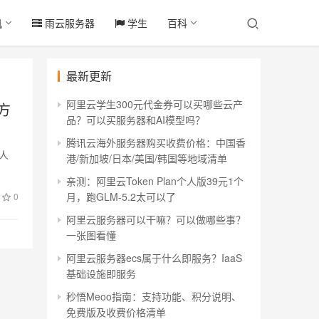
机
雨云服务器
学生
百科
最新更新
阿里云学生300元代金券可以买哪些云产
方
品？可以买服务器和AI模型吗？
腾讯云海外服务器购买收费价格：中国香
种人
港/新加坡/日本/美国/韩国等地域清单
亲测：阿里云Token Plan个人版39元1个
月，跑GLM-5.2太可以了
0
阿里云服务器可以干嘛？可以做哪些事？
一张图看懂
阿里云服务器ecs属于什么即服务？IaaS
基础设施即服务
秒悟Meoo指南：支持功能、积分说明、
免费版及收费价格清单