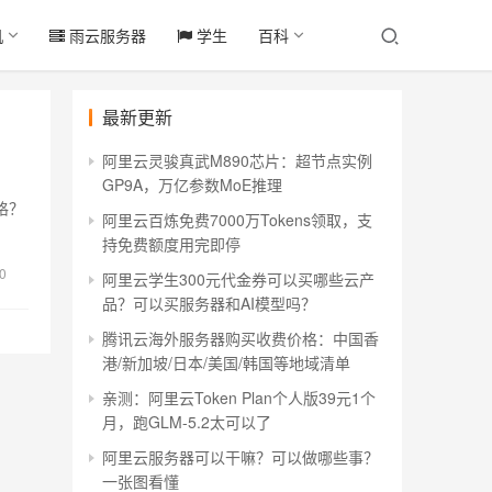
机
雨云服务器
学生
百科
最新更新
阿里云灵骏真武M890芯片：超节点实例
GP9A，万亿参数MoE推理
格？
阿里云百炼免费7000万Tokens领取，支
持免费额度用完即停
0
阿里云学生300元代金券可以买哪些云产
品？可以买服务器和AI模型吗？
腾讯云海外服务器购买收费价格：中国香
港/新加坡/日本/美国/韩国等地域清单
亲测：阿里云Token Plan个人版39元1个
月，跑GLM-5.2太可以了
阿里云服务器可以干嘛？可以做哪些事？
一张图看懂