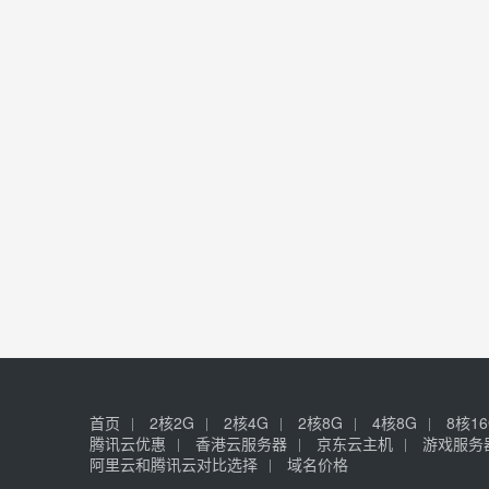
首页
2核2G
2核4G
2核8G
4核8G
8核1
腾讯云优惠
香港云服务器
京东云主机
游戏服务
阿里云和腾讯云对比选择
域名价格