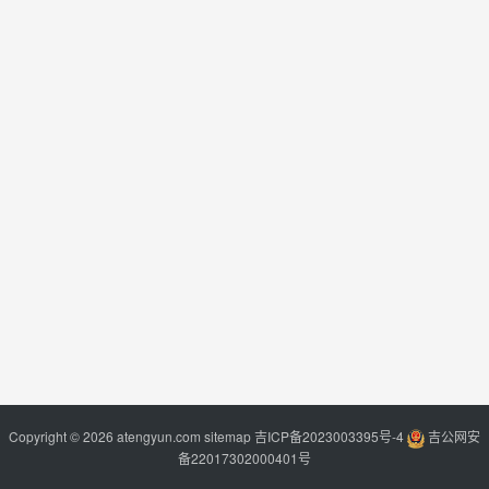
Copyright © 2026 atengyun.com
sitemap
吉ICP备2023003395号-4
吉公网安
备22017302000401号