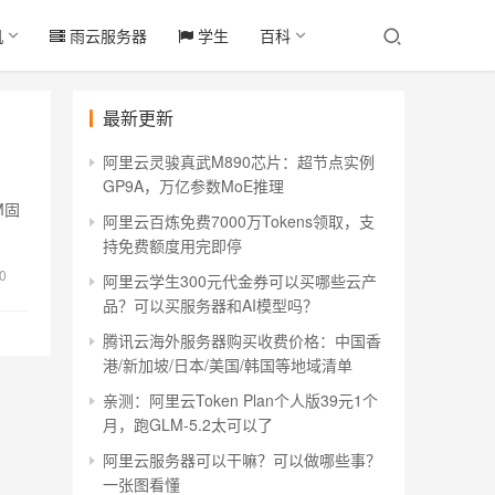
机
雨云服务器
学生
百科
最新更新
阿里云灵骏真武M890芯片：超节点实例
GP9A，万亿参数MoE推理
M固
阿里云百炼免费7000万Tokens领取，支
持免费额度用完即停
0
阿里云学生300元代金券可以买哪些云产
品？可以买服务器和AI模型吗？
腾讯云海外服务器购买收费价格：中国香
港/新加坡/日本/美国/韩国等地域清单
亲测：阿里云Token Plan个人版39元1个
月，跑GLM-5.2太可以了
阿里云服务器可以干嘛？可以做哪些事？
一张图看懂