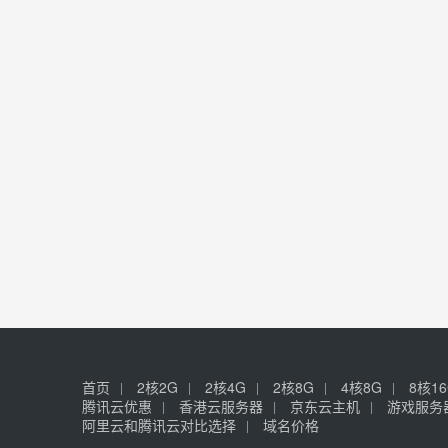
首页
2核2G
2核4G
2核8G
4核8G
8核1
腾讯云优惠
香港云服务器
京东云主机
游戏服务
阿里云和腾讯云对比选择
域名价格