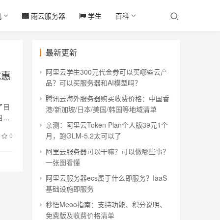
机
雨云服务器
学生
百科
最新更新
阿里云学生300元代金券可以买哪些云产
优惠
品？可以买服务器和AI模型吗？
腾讯云海外服务器购买收费价格：中国香
了目
港/新加坡/日本/美国/韩国等地域清单
目前
亲测：阿里云Token Plan个人版39元1个
月，跑GLM-5.2太可以了
0
阿里云服务器可以干嘛？可以做哪些事？
一张图看懂
阿里云服务器ecs属于什么即服务？IaaS
基础设施即服务
秒悟Meoo指南：支持功能、积分说明、
免费版及收费价格清单