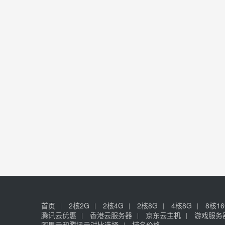
首页
2核2G
2核4G
2核8G
4核8G
8核1
腾讯云优惠
香港云服务器
京东云主机
游戏服务
阿里云和腾讯云对比选择
域名价格