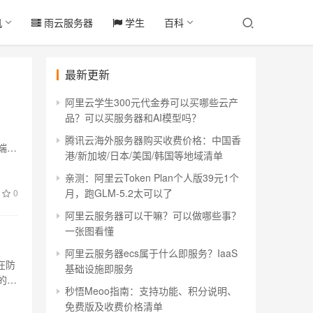
机
雨云服务器
学生
百科
最新更新
阿里云学生300元代金券可以买哪些云产
品？可以买服务器和AI模型吗？
腾讯云海外服务器购买收费价格：中国香
器端口
港/新加坡/日本/美国/韩国等地域清单
亲测：阿里云Token Plan个人版39元1个
月，跑GLM-5.2太可以了
0
阿里云服务器可以干嘛？可以做哪些事？
一张图看懂
阿里云服务器ecs属于什么即服务？IaaS
在防
基础设施即服务
的端
秒悟Meoo指南：支持功能、积分说明、
免费版及收费价格清单