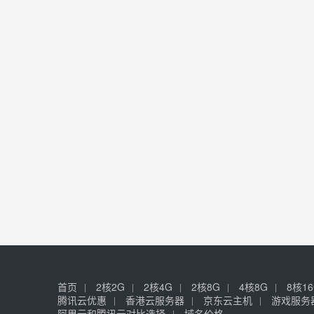
首页
2核2G
2核4G
2核8G
4核8G
8核1
腾讯云优惠
香港云服务器
京东云主机
游戏服务
阿里云和腾讯云对比选择
域名价格