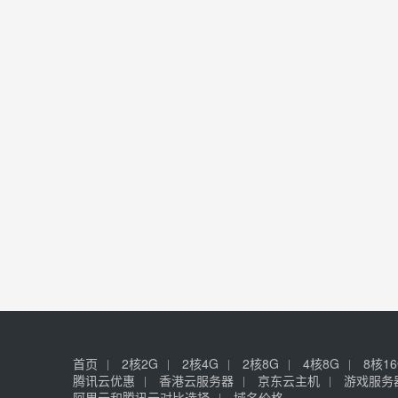
首页
2核2G
2核4G
2核8G
4核8G
8核1
腾讯云优惠
香港云服务器
京东云主机
游戏服务
阿里云和腾讯云对比选择
域名价格