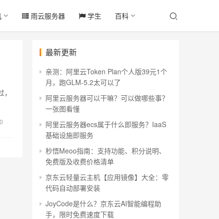
机
雨云服务器
学生
百科
最新更新
亲测：阿里云Token Plan个人版39元1个
月，跑GLM-5.2太可以了
过，
阿里云服务器可以干嘛？可以做哪些事？
一张图看懂
0
阿里云服务器ecs属于什么即服务？IaaS
基础设施即服务
秒悟Meoo指南：支持功能、积分说明、
免费版及收费价格清单
京东云轻量云主机【应用镜像】大全：零
代码自动部署安装
JoyCode是什么？京东云AI智能编程助
手，限时免费速度下载