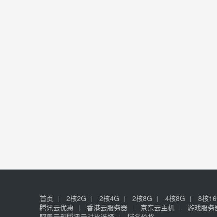
首页
2核2G
2核4G
2核8G
4核8G
8核1
腾讯云优惠
香港云服务器
京东云主机
游戏服务
阿里云和腾讯云对比选择
域名价格