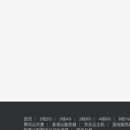
首页
2核2G
2核4G
2核8G
4核8G
8核1
腾讯云优惠
香港云服务器
京东云主机
游戏服务
阿里云和腾讯云对比选择
域名价格