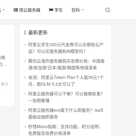
机
雨云服务器
学生
百科
最新更新
阿里云学生300元代金券可以买哪些云产
品？可以买服务器和AI模型吗？
费两
腾讯云海外服务器购买收费价格：中国香
的云
港/新加坡/日本/美国/韩国等地域清单
亲测：阿里云Token Plan个人版39元1个
月，跑GLM-5.2太可以了
0
阿里云服务器可以干嘛？可以做哪些事？
一张图看懂
阿里云服务器ecs属于什么即服务？IaaS
基础设施即服务
秒悟Meoo指南：支持功能、积分说明、
免费版及收费价格清单