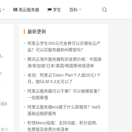
机
雨云服务器
学生
百科
最新更新
阿里云学生300元代金券可以买哪些云产
品？可以买服务器和AI模型吗？
月，
腾讯云海外服务器购买收费价格：中国香
港/新加坡/日本/美国/韩国等地域清单
0
亲测：阿里云Token Plan个人版39元1个
月，跑GLM-5.2太可以了
阿里云服务器可以干嘛？可以做哪些事？
一张图看懂
6元3
阿里云服务器ecs属于什么即服务？IaaS
基础设施即服务
秒悟Meoo指南：支持功能、积分说明、
免费版及收费价格清单
0