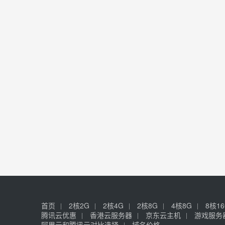
首页
2核2G
2核4G
2核8G
4核8G
8核1
腾讯云优惠
香港云服务器
京东云主机
游戏服务
阿里云和腾讯云对比选择
域名价格