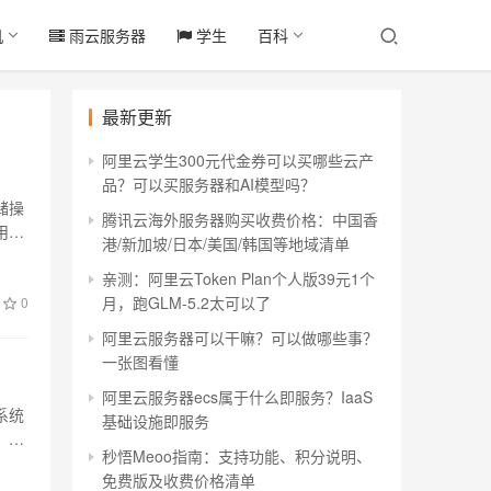
机
雨云服务器
学生
百科
最新更新
阿里云学生300元代金券可以买哪些云产
品？可以买服务器和AI模型吗？
储操
腾讯云海外服务器购买收费价格：中国香
用户
港/新加坡/日本/美国/韩国等地域清单
亲测：阿里云Token Plan个人版39元1个
月，跑GLM-5.2太可以了
0
阿里云服务器可以干嘛？可以做哪些事？
一张图看懂
阿里云服务器ecs属于什么即服务？IaaS
系统
基础设施即服务
，数
秒悟Meoo指南：支持功能、积分说明、
免费版及收费价格清单