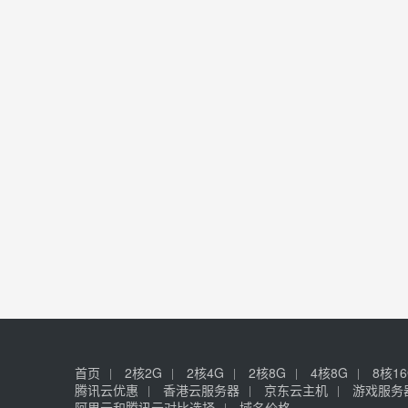
首页
2核2G
2核4G
2核8G
4核8G
8核1
腾讯云优惠
香港云服务器
京东云主机
游戏服务
阿里云和腾讯云对比选择
域名价格