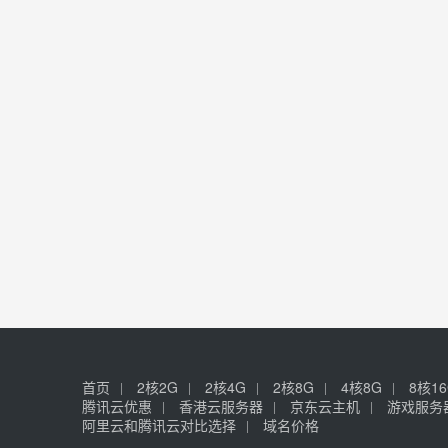
首页
2核2G
2核4G
2核8G
4核8G
8核1
腾讯云优惠
香港云服务器
京东云主机
游戏服务
阿里云和腾讯云对比选择
域名价格