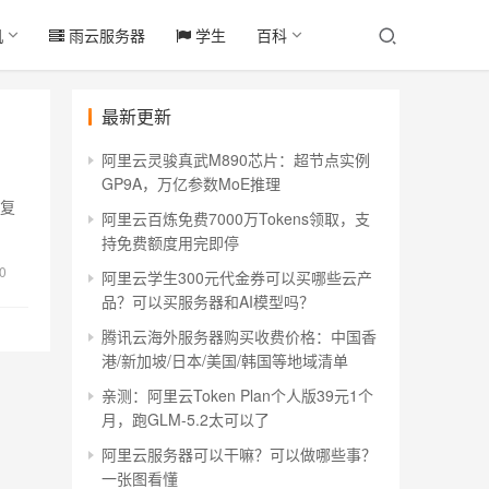
机
雨云服务器
学生
百科
最新更新
阿里云灵骏真武M890芯片：超节点实例
GP9A，万亿参数MoE推理
恢复
阿里云百炼免费7000万Tokens领取，支
持免费额度用完即停
0
阿里云学生300元代金券可以买哪些云产
品？可以买服务器和AI模型吗？
腾讯云海外服务器购买收费价格：中国香
港/新加坡/日本/美国/韩国等地域清单
亲测：阿里云Token Plan个人版39元1个
月，跑GLM-5.2太可以了
阿里云服务器可以干嘛？可以做哪些事？
一张图看懂