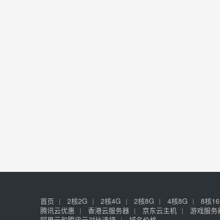
首页
2核2G
2核4G
2核8G
4核8G
8核1
腾讯云优惠
香港云服务器
京东云主机
游戏服务
阿里云和腾讯云对比选择
域名价格