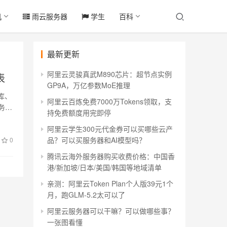
机
雨云服务器
学生
百科
最新更新
阿里云灵骏真武M890芯片：超节点实例
表
GP9A，万亿参数MoE推理
库、
阿里云百炼免费7000万Tokens领取，支
务
持免费额度用完即停
阿里云学生300元代金券可以买哪些云产
品？可以买服务器和AI模型吗？
0
腾讯云海外服务器购买收费价格：中国香
港/新加坡/日本/美国/韩国等地域清单
亲测：阿里云Token Plan个人版39元1个
月，跑GLM-5.2太可以了
阿里云服务器可以干嘛？可以做哪些事？
一张图看懂