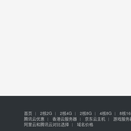
首页
2核2G
2核4G
2核8G
4核8G
8核1
腾讯云优惠
香港云服务器
京东云主机
游戏服务
阿里云和腾讯云对比选择
域名价格